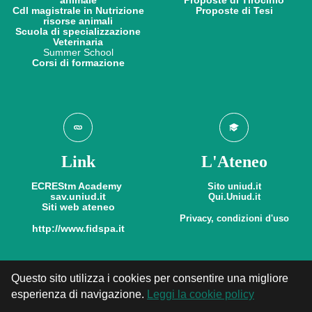
animale
Proposte di Tirocinio
Cdl magistrale in Nutrizione
​​​​​​​Proposte di Tesi
risorse animali
Scuola di specializzazione
Veterinaria
Summer School
​​​​​​​Corsi di formazione
Link
L'Ateneo
ECREStm Academy
Sito uniud.it
sav.uniud.it
Qui.Uniud.it
Siti web ateneo
Privacy, condizioni d'uso
http://www.fidspa.it
Questo sito utilizza i cookies per consentire una migliore
esperienza di navigazione.
Leggi la cookie policy
© 2011-2026
CORSO DI LAUREA IN SCIENZE ANIMALI