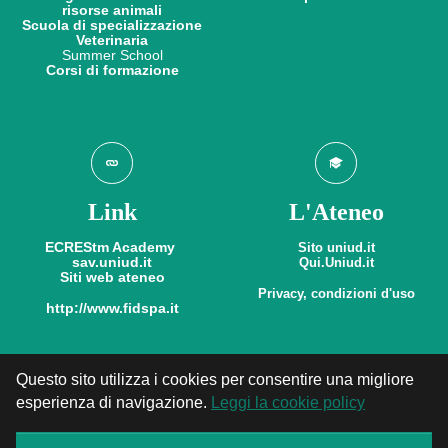
risorse animali
Scuola di specializzazione
Veterinaria
Summer School
​​​​​​​Corsi di formazione
Link
L'Ateneo
ECREStm Academy
Sito uniud.it
sav.uniud.it
Qui.Uniud.it
Siti web ateneo
Privacy, condizioni d'uso
http://www.fidspa.it
Questo sito utilizza i cookies per consentire una migliore
esperienza di navigazione.
Leggi la cookie policy
© 2011-2026
CORSO DI LAUREA IN SCIENZE ANIMALI
E VETERINARIE
- Dipartimento di Scienze